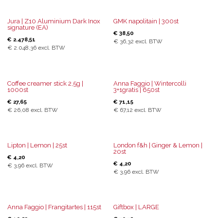
Jura | Z10 Aluminium Dark Inox
GMK napolitain | 300st
signature (EA)
€
38,50
€
2.478,51
€
36,32
excl. BTW
€
2.048,36
excl. BTW
Coffee creamer stick 2,5g |
Anna Faggio | Wintercolli
1000st
3+1gratis | 650st
€
27,65
€
71,15
€
26,08
excl. BTW
€
67,12
excl. BTW
Lipton | Lemon | 25st
London f&h | Ginger & Lemon |
20st
€
4,20
€
4,20
€
3,96
excl. BTW
€
3,96
excl. BTW
Anna Faggio | Frangitartes | 115st
Giftbox | LARGE