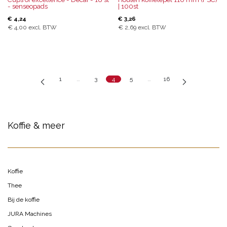
- senseopads
| 100st
€
4,24
€
3,26
€
4,00
excl. BTW
€
2,69
excl. BTW
1
…
3
4
5
…
16
Koffie & meer
Koffie
Thee
Bij de koffie
JURA Machines