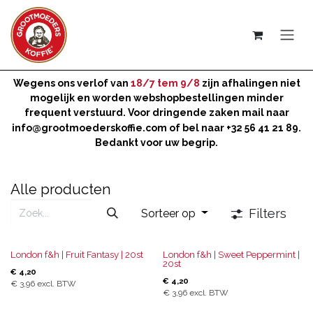
Overslaan naar inhoud
Wegens ons verlof van
18/7 tem 9/8
zijn afhalingen niet
mogelijk en worden webshopbestellingen minder
frequent verstuurd. Voor dringende zaken mail naar
info@grootmoederskoffie.com
of bel naar +32 56 41 21 89.
Bedankt voor uw begrip.
Alle producten
Filters
Sorteer op
London f&h | Fruit Fantasy | 20st
London f&h | Sweet Peppermint |
20st
€
4,20
€
4,20
€
3,96
excl. BTW
€
3,96
excl. BTW