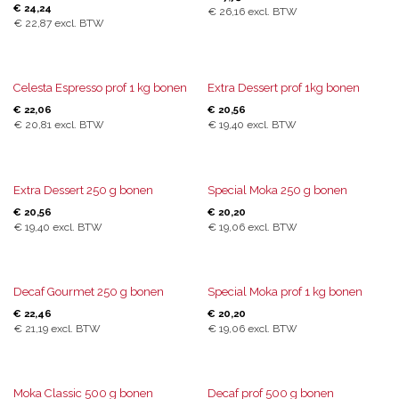
€
24,24
€
26,16
excl. BTW
€
22,87
excl. BTW
Celesta Espresso prof 1 kg bonen
Extra Dessert prof 1kg bonen
€
22,06
€
20,56
€
20,81
excl. BTW
€
19,40
excl. BTW
Extra Dessert 250 g bonen
Special Moka 250 g bonen
€
20,56
€
20,20
€
19,40
excl. BTW
€
19,06
excl. BTW
Decaf Gourmet 250 g bonen
Special Moka prof 1 kg bonen
€
22,46
€
20,20
€
21,19
excl. BTW
€
19,06
excl. BTW
Moka Classic 500 g bonen
Decaf prof 500 g bonen