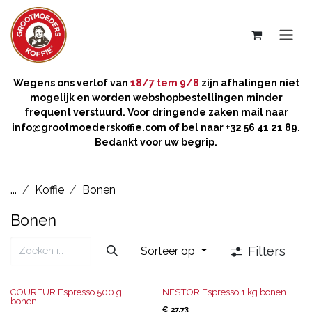
Overslaan naar inhoud
Wegens ons verlof van
18/7 tem 9/8
zijn afhalingen niet
mogelijk en worden webshopbestellingen minder
frequent verstuurd. Voor dringende zaken mail naar
info@grootmoederskoffie.com
of bel naar +32 56 41 21 89.
Bedankt voor uw begrip.
...
Koffie
Bonen
Bonen
Filters
Sorteer op
COUREUR Espresso 500 g
NESTOR Espresso 1 kg bonen
bonen
€
27,73