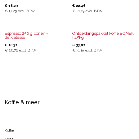
€
18,29
€
22,46
€
17,25
excl. BTW
€
21,19
excl. BTW
Espresso 250 g bonen -
Ontdekkingspakket koffie BONEN
delicatesse
| 1,5kg
€
28,32
€
33,02
€
26,72
excl. BTW
€
31,15
excl. BTW
Koffie & meer
Koffie