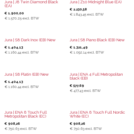
Jura | J8 Twin Diamond Black
Jura | Z10 Midnight Blue (EA)
(EA)
€
2.230,58
€
1.900,00
€
1.843,45
excl. BTW
€
1.570,25
excl. BTW
Jura | S8 Dark Inox (EB) New
Jura | S8 Piano Black (EB) New
€
1.404,13
€
1.321,49
€
1.160,44
excl. BTW
€
1.092,14
excl. BTW
Jura | S8 Platin (EB) New
Jura | ENA 4 Full Metropolitan
black (EB)
€
1.404,13
€
577,69
€
1.160,44
excl. BTW
€
477,43
excl. BTW
Jura | ENA 8 Touch Full
Jura | ENA 8 Touch Full Nordic
Metropolitan Black (EC)
White (EC)
€
908,26
€
908,26
€
750,63
excl. BTW
€
750,63
excl. BTW