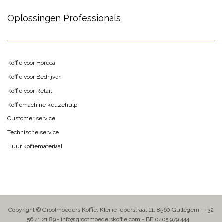
Oplossingen Professionals
Koffie voor Horeca
Koffie voor Bedrijven
Koffie voor Retail
Koffiemachine keuzehulp
Customer service
Technische service
Huur koffiemateriaal
Copyright © Grootmoeders Koffie, Kleine Ieperstraat 11, 8560 Gullegem - +32
56 41 21 89 - info@grootmoederskoffie.com - BE 0405.979.444