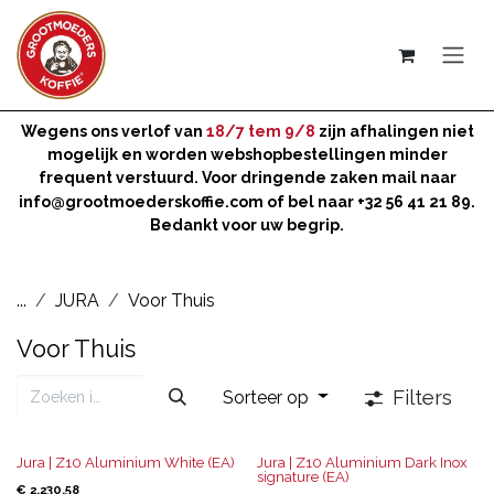
Overslaan naar inhoud
Wegens ons verlof van
18/7 tem 9/8
zijn afhalingen niet
mogelijk en worden webshopbestellingen minder
frequent verstuurd. Voor dringende zaken mail naar
info@grootmoederskoffie.com
of bel naar +32 56 41 21 89.
Bedankt voor uw begrip.
...
JURA
Voor Thuis
Voor Thuis
Filters
Sorteer op
Jura | Z10 Aluminium White (EA)
Jura | Z10 Aluminium Dark Inox
signature (EA)
€
2.230,58