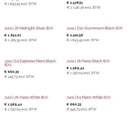
€
2.478,51
€
1.843,45
excl. BTW
€
2.048,36
excl. BTW
Jura | J8 Midnight Silver (EA)
Jura | Z10 Aluminium Black (EA)
€
1.652,07
€
2.230,58
€
1.365,35
excl. BTW
€
1.843,45
excl. BTW
Jura | E4 Espresso Piano Black
Jura | J8 Piano Black (EA)
(EA)
€
1.569,42
€
660,33
€
1.297,04
excl. BTW
€
545,73
excl. BTW
Jura | J8 Piano White (EA)
Jura | E4 Piano White (EA)
€
1.569,42
€
660,33
€
1.297,04
excl. BTW
€
545,73
excl. BTW