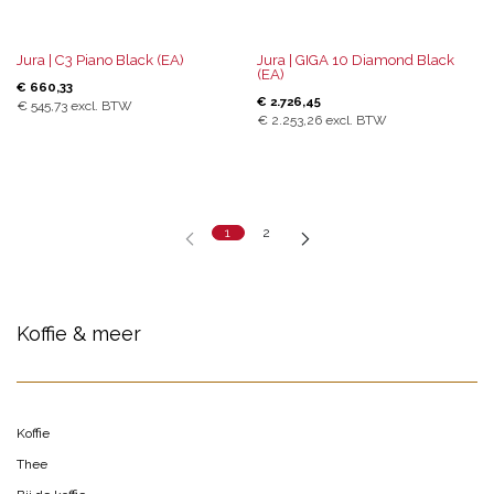
Jura | C3 Piano Black (EA)
Jura | GIGA 10 Diamond Black
(EA)
€
660,33
€
2.726,45
€
545,73
excl. BTW
€
2.253,26
excl. BTW
1
2
Koffie & meer
Koffie
Thee