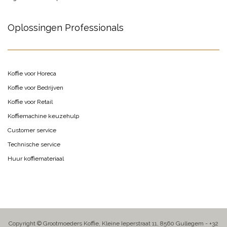
Oplossingen Professionals
Koffie voor Horeca
Koffie voor Bedrijven
Koffie voor Retail
Koffiemachine keuzehulp
Customer service
Technische service
Huur koffiemateriaal
Copyright © Grootmoeders Koffie, Kleine Ieperstraat 11, 8560 Gullegem - +32