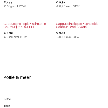
€
7,44
€
9,92
€
6,15
excl. BTW
€
8,20
excl. BTW
Cappuccino kopje + schoteltje
Cappuccino kopje + schoteltje
Coureur | 21cl (GEEL)
Coureur | 21cl (Zwart)
€
9,92
€
9,92
€
8,20
excl. BTW
€
8,20
excl. BTW
Koffie & meer
Koffie
Thee