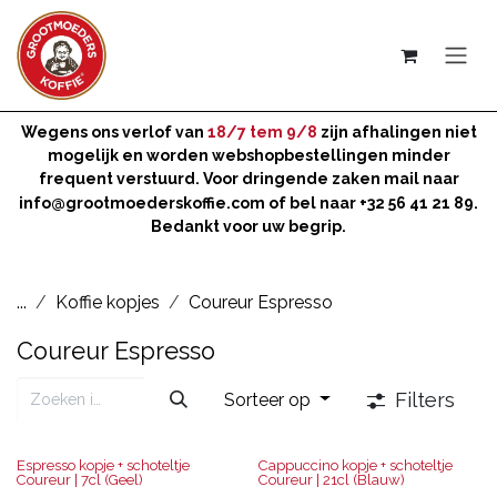
Overslaan naar inhoud
Wegens ons verlof van
18/7 tem 9/8
zijn afhalingen niet
mogelijk en worden webshopbestellingen minder
frequent verstuurd. Voor dringende zaken mail naar
info@grootmoederskoffie.com
of bel naar +32 56 41 21 89.
Bedankt voor uw begrip.
...
Koffie kopjes
Coureur Espresso
Coureur Espresso
Filters
Sorteer op
Espresso kopje + schoteltje
Cappuccino kopje + schoteltje
Coureur | 7cl (Geel)
Coureur | 21cl (Blauw)