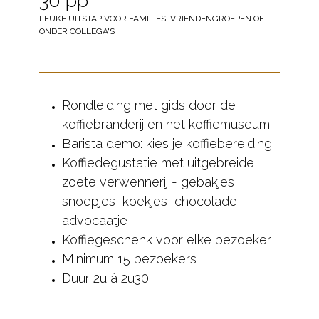
30 pp
LEUKE UITSTAP VOOR FAMILIES, VRIENDENGROEPEN OF
ONDER COLLEGA'S
Rondleiding met gids door de
koffiebranderij en het koffiemuseum
Barista demo: kies je koffiebereiding
Koffiedegustatie met uitgebreide
zoete verwennerij - gebakjes,
snoepjes, koekjes, chocolade,
advocaatje
Koffiegeschenk voor elke bezoeker
Minimum 15 bezoekers
Duur 2u à 2u30