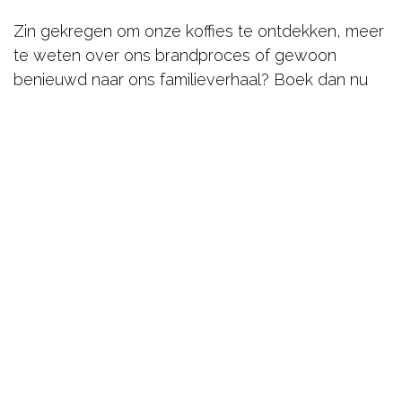
Zin gekregen om onze koffies te ontdekken, meer
te weten over ons brandproces of gewoon
benieuwd naar ons familieverhaal? Boek dan nu
jouw rondleiding met ervaren gids!
Vul onderstaand formulier in. Wij bekijken de
beschikbaarheid en
jouw reservatie is definitief
na ontvangst van onze bevestiging!
Voor bezoeken met schoolgroepen h​ebben
wij aangepaste tarieven. Neem hiervoor contact
op. Een aanrader voor studenten in horeca
opleidingen!