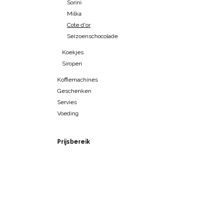
Sorini
Milka
Cote d'or
Seizoenschocolade
Koekjes
Siropen
Koffiemachines
Geschenken
Servies
Voeding
Prijsbereik