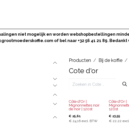
BEZOEKEN
ONS VERHAAL
BLOG
fhalingen niet mogelijk en worden webshopbestellingen minde
@grootmoederskoffie.com
of bel naar +32 56 41 21 89. Bedankt
Producten
Bij de koffie
Cote d'or
Côte d'Or |
Côte d'Or |
Mignonnettes noir
Mignonnett
de noir | 120st
120st
€
25,61
€
23,55
€
24,16
excl. BTW
€
22,22
exc