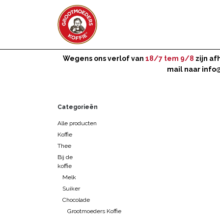
Overslaan naar inhoud
WEBSHOP
ZAKELIJK
Wegens ons verlof van
18/7 tem 9/8
zijn a
mail naar
info
Categorieën
Alle producten
Koffie
Thee
Bij de
koffie
Melk
Suiker
Chocolade
Grootmoeders Koffie