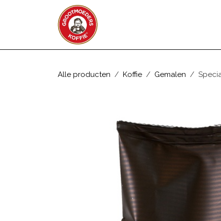
Overslaan naar inhoud
WEBSHOP
ZAKELIJK
Alle producten
Koffie
Gemalen
Specia