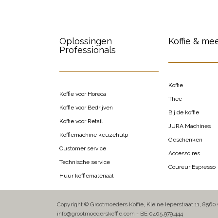
Oplossingen
Koffie & me
Professionals
Koffie
Koffie voor Horeca
Thee
Koffie voor Bedrijven
Bij de koffie
Koffie voor Retail
JURA Machines
Koffiemachine keuzehulp
Geschenken
Customer service
Accessoires
Technische service
Coureur Espresso
Huur koffiemateriaal
Copyright © Grootmoeders Koffie, Kleine Ieperstraat 11, 8560
info@grootmoederskoffie.com - BE 0405.979.444