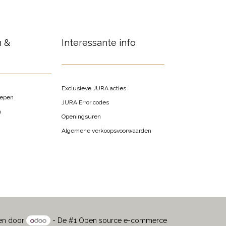
n &
Interessante info
Exclusieve JURA acties
oepen
JURA Error codes
n
Openingsuren
Algemene verkoopsvoorwaarden
en door
- De #1
Open source e-commerce