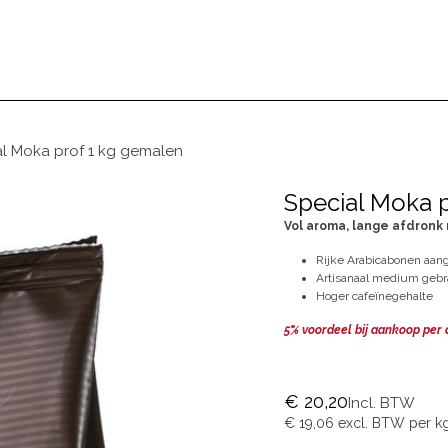
BEZOEKEN
ONS VERHAAL
BLOG
l Moka prof 1 kg gemalen
Special Moka 
Vol aroma, lange afdronk
Rijke Arabicabonen aang
Artisanaal medium geb
Hoger cafeïnegehalte
5% voordeel bij aankoop per
€
20,20
Incl. BTW
€
19,06
excl. BTW per
k