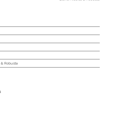
a & Robusta
4