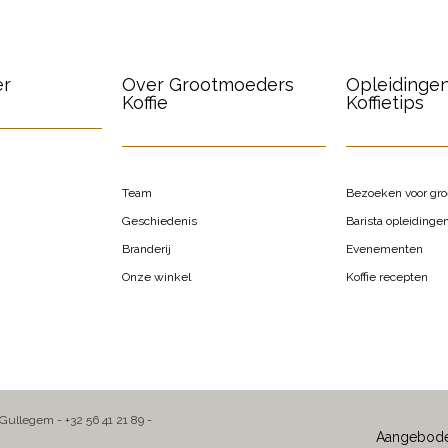
er
Over Grootmoeders
Opleidinge
Koffie
Koffietips
Team
Bezoeken voor gr
Geschiedenis
Barista opleidinge
Branderij
Evenementen
Onze winkel
Koffie recepten
 Gullegem - +32 56 41 21 89 -
Aangebod