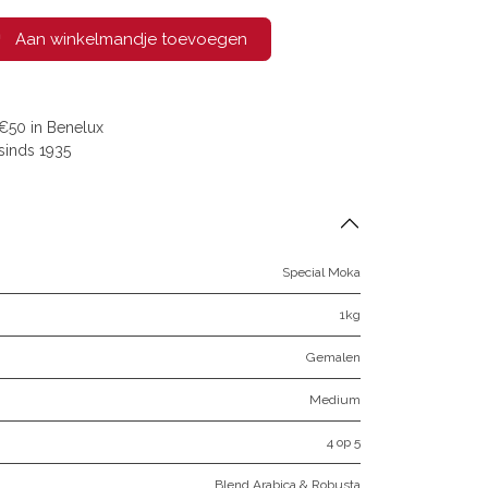
Aan winkelmandje toevoegen
€50 in Benelux
sinds 1935
Special Moka
1kg
Gemalen
Medium
4 op 5
Blend Arabica & Robusta