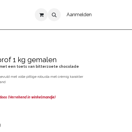
Aanmelden
prof 1 kg gemalen
 met een toets van bitterzoete chocolade
evuld met volle pittige robusta met crèmig karakter
rand
 doos (Verrekend in winkelmandje)
g