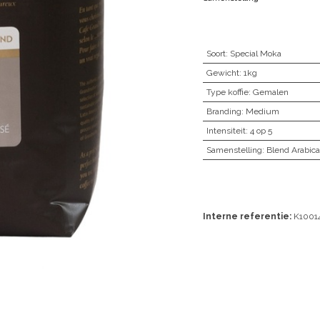
Soort
:
Special Moka
Gewicht
:
1kg
Type koffie
:
Gemalen
Branding
:
Medium
Intensiteit
:
4 op 5
Samenstelling
:
Blend Arabic
Interne referentie:
K1001