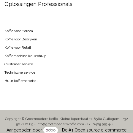
Oplossingen Professionals
Koffie voor Horeca
Koffie voor Bedrijven
Koffie voor Retail
Koffiemachine keuzehulp
Customer service
Technische service
Huur koffiemateriaal
Copyright © Grootmoeders Koffie, Kleine Ieperstraat 11, 8560 Gullegem - +32
56 41 21 89 - info@grootmoederskoffie.com - BE 0405.979.444
Aangeboden door
- De #1
Open source e-commerce