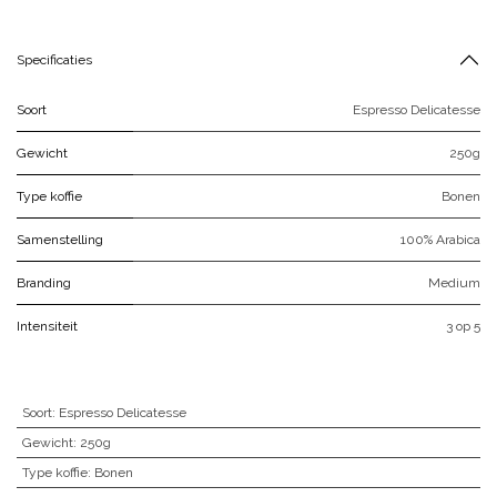
Specificaties
Soort
Espresso Delicatesse
Gewicht
250g
Type koffie
Bonen
Samenstelling
100% Arabica
Branding
Medium
Intensiteit
3 op 5
Soort
:
Espresso Delicatesse
Gewicht
:
250g
Type koffie
:
Bonen