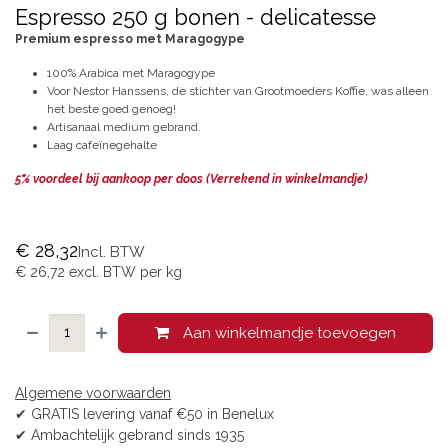
Espresso 250 g bonen - delicatesse
Premium espresso met Maragogype
100% Arabica met Maragogype
Voor Nestor Hanssens, de stichter van Grootmoeders Koffie, was alleen
het beste goed genoeg!
Artisanaal medium gebrand.
Laag cafeïnegehalte
5% voordeel bij aankoop per doos (Verrekend in winkelmandje)
€
28,32
Incl. BTW
€
26,72
excl. BTW per
kg
Aan winkelmandje toevoegen
Algemene voorwaarden
✔ GRATIS levering vanaf €50 in Benelux
✔ Ambachtelijk gebrand sinds 1935