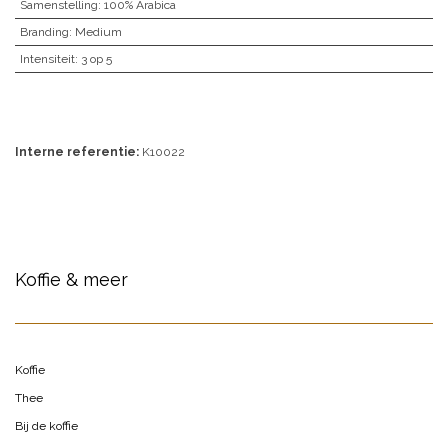
Samenstelling
:
100% Arabica
Branding
:
Medium
Intensiteit
:
3 op 5
Interne referentie:
K10022
Koffie & meer
Koffie
Thee
Bij de koffie