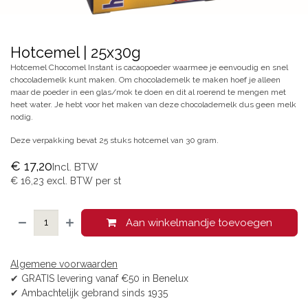
Hotcemel | 25x30g
Hotcemel Chocomel Instant is cacaopoeder waarmee je eenvoudig en snel
chocolademelk kunt maken. Om chocolademelk te maken hoef je alleen
maar de poeder in een glas/mok te doen en dit al roerend te mengen met
heet water. Je hebt voor het maken van deze chocolademelk dus geen melk
nodig.
Deze verpakking bevat 25 stuks hotcemel van 30 gram.
€
17,20
Incl. BTW
€
16,23
excl. BTW per
st
Aan winkelmandje toevoegen
Algemene voorwaarden
✔ GRATIS levering vanaf €50 in Benelux
✔ Ambachtelijk gebrand sinds 1935