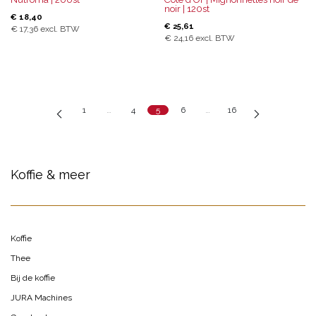
noir | 120st
€
18,40
€
25,61
€
17,36
excl. BTW
€
24,16
excl. BTW
1
…
4
5
6
…
16
Koffie & meer
Koffie
Thee
Bij de koffie
JURA Machines