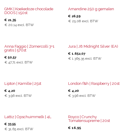
GMK | Koekedoze chocolade
Amandine 250 g gemalen
DOOS | 150st
€
26,59
€
21,35
€
25,08
excl. BTW
€
20,14
excl. BTW
Anna Faggio | Zomercolli 3+1
Jura | J8 Midnight Silver (EA)
gratis | 570st
€
1.652,07
€
50,57
€
1.365,35
excl. BTW
€
47,71
excl. BTW
Lipton | Kamille | 25st
London f&h | Raspberry | 20st
€
4,20
€
4,20
€
3,96
excl. BTW
€
3,96
excl. BTW
Lattiz | Opschuimmelk | 4L
Royco | Crunchy
Tomatensupreme | 20st
€
33,55
€
16,95
€
31,65
excl. BTW