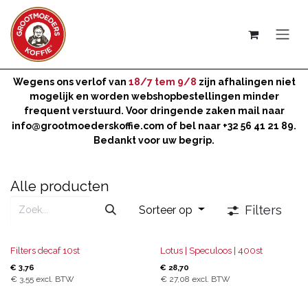
Overslaan naar inhoud
Wegens ons verlof van
18/7 tem 9/8
zijn afhalingen niet
mogelijk en worden webshopbestellingen minder
frequent verstuurd. Voor dringende zaken mail naar
info@grootmoederskoffie.com
of bel naar +32 56 41 21 89.
Bedankt voor uw begrip.
Alle producten
Filters
Sorteer op
Filters decaf 10st
Lotus | Speculoos | 400st
€
3,76
€
28,70
€
3,55
excl. BTW
€
27,08
excl. BTW