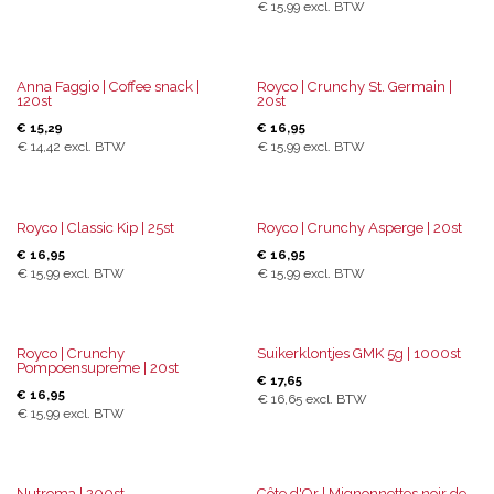
€
15,99
excl. BTW
Anna Faggio | Coffee snack |
Royco | Crunchy St. Germain |
120st
20st
€
15,29
€
16,95
€
14,42
excl. BTW
€
15,99
excl. BTW
Royco | Classic Kip | 25st
Royco | Crunchy Asperge | 20st
€
16,95
€
16,95
€
15,99
excl. BTW
€
15,99
excl. BTW
Royco | Crunchy
Suikerklontjes GMK 5g | 1000st
Pompoensupreme | 20st
€
17,65
€
16,95
€
16,65
excl. BTW
€
15,99
excl. BTW
Nutroma | 200st
Côte d'Or | Mignonnettes noir de