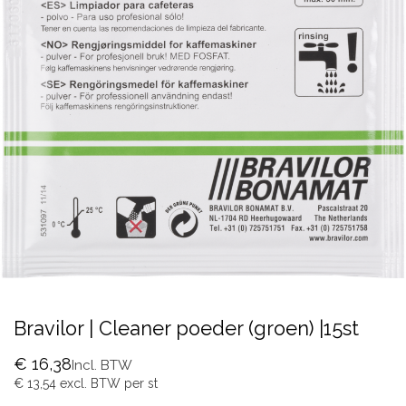
Bravilor | Cleaner poeder (groen) |15st
€
16,38
Incl. BTW
€
13,54
excl. BTW per
st