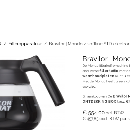
BEZOEKEN
ONS VERHAAL
BLOG
R
Filterapparatuur
Bravilor | Mondo 2 softline STD electro
Bravilor | Mon
De Mondo filterkoffiemachine
snel verse
filterkoffie
met d
warmhoudplaten
kunt u ee
Met de Mondo heeft u een koffi
voorziet.
Bij aankoop van De
Bravilor
ONTDEKKING BOX t.w.v. €3
€
554,00
Incl. BTW
€
457,85
excl. BTW per
s