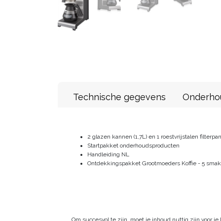
Technische gegevens
Onderho
2 glazen kannen (1,7L) en 1 roestvrijstalen filterpa
Startpakket onderhoudsproducten
Handleiding NL
Ontdekkingspakket Grootmoeders Koffie - 5 smake
Om succesvol te zijn, moet je inhoud nuttig zijn voor je 