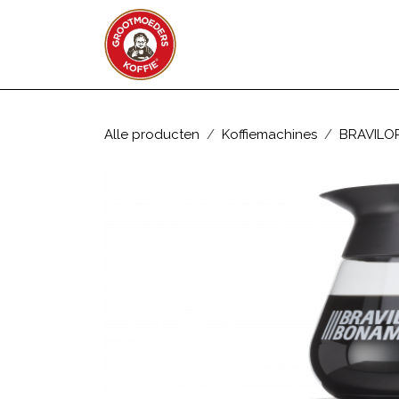
Overslaan naar inhoud
WEBSHOP
ZAKELIJK
Alle producten
Koffiemachines
BRAVILO