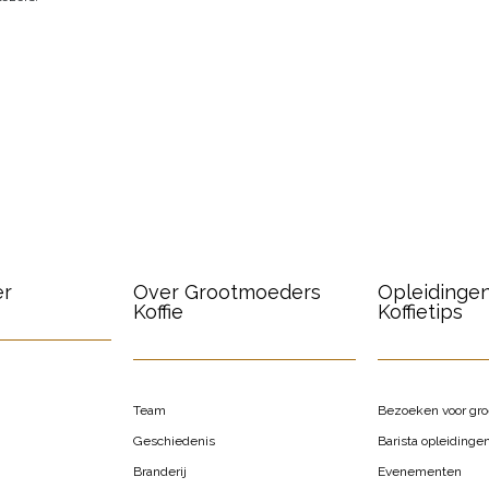
er
Over Grootmoeders
Opleidinge
Koffie
Koffietips
Team
Bezoeken voor gr
Geschiedenis
Barista opleidinge
Branderij
Evenementen