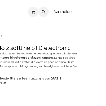
Aanmelden
nic
do 2 softline STD electronic
 is duurzaam, betrouwbaar en eenvoudig in gebruik. Serveer
e
twee bijgeleverde glazen kannen.
Dankzij de twee
n voorraad koffie zetten die warm en goed op smaak blijft.
ezetapparaat dat u jarenlang van heerlijke verse filterkoffie
 Mondo filtersysteem
ontvang je een
GRATIS
3.50
t