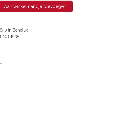
Aan winkelmandje toevoegen
€50 in Benelux
sinds 1935
1