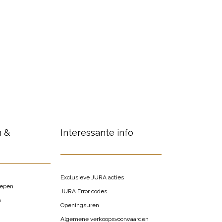
n &
Interessante info
Exclusieve JURA acties
oepen
JURA Error codes
n
Openingsuren
Algemene verkoopsvoorwaarden