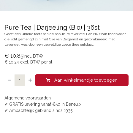
Pure Tea | Darjeeling (Bio) | 36st
Geeft een unieke toets aan de populaire favoriete Tian Hu Shan theebladen
die licht gemengd zijn met Olie van Bargamot en gecombineerd met
Lavendel, waardoor een geweldige zoete thee ontstaat.
€
10,85
Incl. BTW
€
10,24
excl. BTW per
st
Aan winkelmandje toevoegen
Algemene voorwaarden
✔ GRATIS levering vanaf €50 in Benelux
✔ Ambachtelijk gebrand sinds 1935