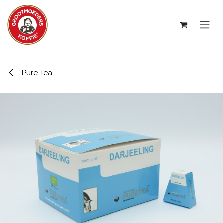
Overslaan naar inhoud
Pure Tea