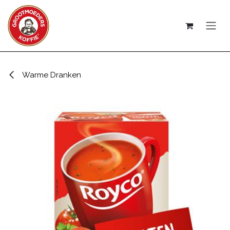
Overslaan naar inhoud
Warme Dranken