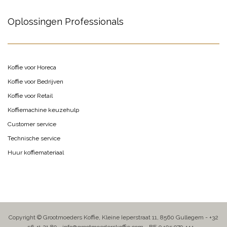
Oplossingen Professionals
Koffie voor Horeca
Koffie voor Bedrijven
Koffie voor Retail
Koffiemachine keuzehulp
Customer service
Technische service
Huur koffiemateriaal
Copyright © Grootmoeders Koffie, Kleine Ieperstraat 11, 8560 Gullegem - +32
56 41 21 89 - info@grootmoederskoffie.com - BE 0405.979.444