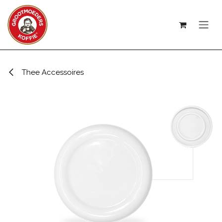
Overslaan naar inhoud
Thee Accessoires