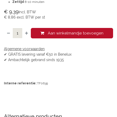
Zettijd
8-10 minuten
€
9,39
Incl. BTW
€
8,86
excl. BTW per
st
Aan winkelmandje toevoegen
Algemene voorwaarden
✔ GRATIS levering vanaf €50 in Benelux
✔ Ambachtelijk gebrand sinds 1935
Interne referentie:
TF0639
Alternatieve producten