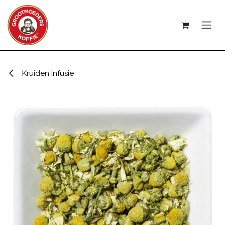
Overslaan naar inhoud
Kruiden Infusie