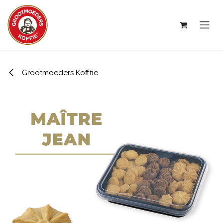
Overslaan naar inhoud
Grootmoeders Kofffie