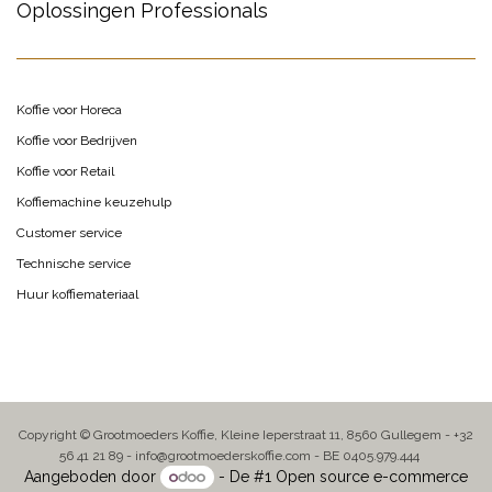
Oplossingen Professionals
Koffie voor Horeca
Koffie voor Bedrijven
Koffie voor Retail
Koffiemachine keuzehulp
Customer service
Technische service
Huur koffiemateriaal
Copyright © Grootmoeders Koffie, Kleine Ieperstraat 11, 8560 Gullegem - +32
56 41 21 89 - info@grootmoederskoffie.com - BE 0405.979.444
Aangeboden door
- De #1
Open source e-commerce