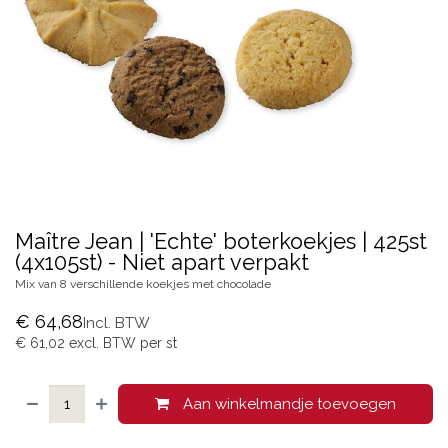
Maître Jean | 'Echte' boterkoekjes | 425st
(4x105st) - Niet apart verpakt
Mix van 8 verschillende koekjes met chocolade
€
64,68
Incl. BTW
€
61,02
excl. BTW per
st
Aan winkelmandje toevoegen