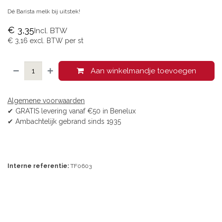
Dé Barista melk bij uitstek!
€
3,35
Incl. BTW
€
3,16
excl. BTW per
st
Aan winkelmandje toevoegen
Algemene voorwaarden
✔ GRATIS levering vanaf €50 in Benelux
✔ Ambachtelijk gebrand sinds 1935
Interne referentie:
TF0603