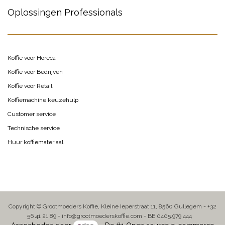
Oplossingen Professionals
Koffie voor Horeca
Koffie voor Bedrijven
Koffie voor Retail
Koffiemachine keuzehulp
Customer service
Technische service
Huur koffiemateriaal
Copyright © Grootmoeders Koffie, Kleine Ieperstraat 11, 8560 Gullegem - +32
56 41 21 89 - info@grootmoederskoffie.com - BE 0405.979.444