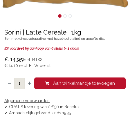
Sorini | Latte Cereale | 1kg
Een melkchocoladepraline met hazelnootpraliné en gepofte rijst.
5% voordeel bij aankoop van 6​ stuks (= 1 doos)
€
14,95
Incl. BTW
€
14,10
excl. BTW per
st
Aan winkelmandje toevoegen
Algemene voorwaarden
✔ GRATIS levering vanaf €50 in Benelux
✔ Ambachtelijk gebrand sinds 1935