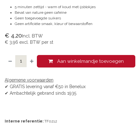
5 minuten zettijd - warm of koud met ijsblokjes
Bevat van nature geen cafeïne
Geen toegevoegde suikers
Geen artificiële smaak, kleur of bewaarstoffen
€
4,20
Incl. BTW
€
3,96
excl. BTW per
st
Aan winkelmandje toevoegen
Algemene voorwaarden
✔ GRATIS levering vanaf €50 in Benelux
✔ Ambachtelijk gebrand sinds 1935
Interne referentie:
TF0212