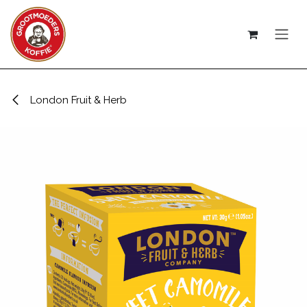
Overslaan naar inhoud
London Fruit & Herb