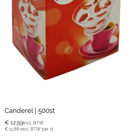
Canderel | 500st
€
12,59
Incl. BTW
€
11,88
excl. BTW per
st