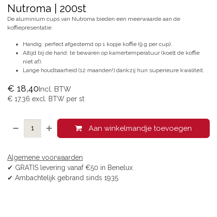
Nutroma | 200st
De aluminium cups van Nutroma bieden een meerwaarde aan de
koffiepresentatie:
Handig: perfect afgestemd op 1 kopje koffie (9 g per cup).
Altijd bij de hand: te bewaren op kamertemperatuur (koelt de koffie
niet af).
Lange houdbaarheid (12 maanden!) dankzij hun superieure kwaliteit.
€
18,40
Incl. BTW
€
17,36
excl. BTW per
st
Aan winkelmandje toevoegen
Algemene voorwaarden
✔ GRATIS levering vanaf €50 in Benelux
✔ Ambachtelijk gebrand sinds 1935