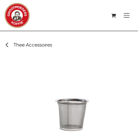
Overslaan naar inhoud
Thee Accessoires