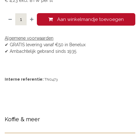
€
4,23
excl. BTW per
st
Aan winkelmandje toevoegen
Algemene voorwaarden
✔ GRATIS levering vanaf €50 in Benelux
✔ Ambachtelijk gebrand sinds 1935
Interne referentie:
TN0473
Koffie & meer