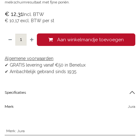
melkschuimresultaat met fijne poriën.
€
12,31
Incl. BTW
€
10,17
excl. BTW per
st
Aan winkelmandje toevoegen
Algemene voorwaarden
✔ GRATIS levering vanaf €50 in Benelux
✔ Ambachtelijk gebrand sinds 1935
Specificaties
Merk
Jura
Merk
:
Jura