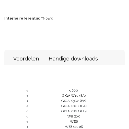
Interne referentie:
TN0499
Voordelen
Handige downloads
d600
GIGA W10 (EA)
GIGA X3G2 (EA)
GIGA X8G2 (EA)
GIGA X8G2 (EB)
W8 (EA)
WE6
WE8 (2016)