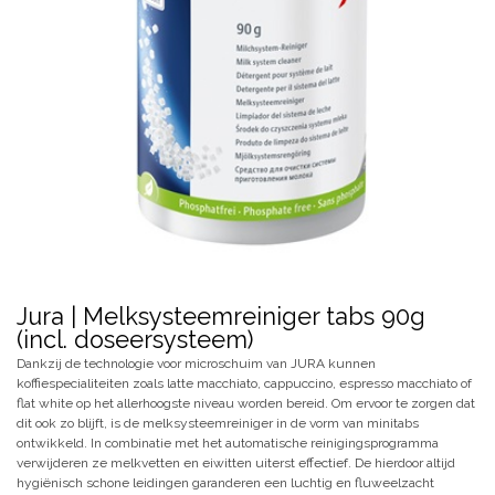
Jura | Melksysteemreiniger tabs 90g
(incl. doseersysteem)
Dankzij de technologie voor microschuim van JURA kunnen
koffiespecialiteiten zoals latte macchiato, cappuccino, espresso macchiato of
flat white op het allerhoogste niveau worden bereid. Om ervoor te zorgen dat
dit ook zo blijft, is de melksysteemreiniger in de vorm van minitabs
ontwikkeld. In combinatie met het automatische reinigingsprogramma
verwijderen ze melkvetten en eiwitten uiterst effectief. De hierdoor altijd
hygiënisch schone leidingen garanderen een luchtig en fluweelzacht