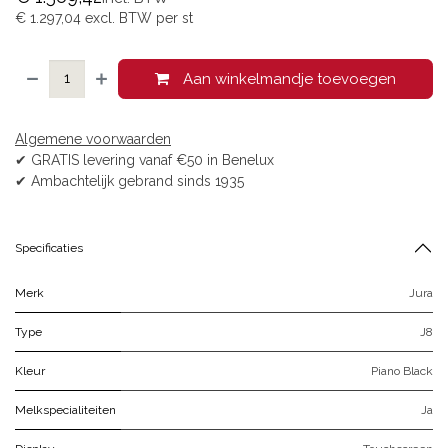
€
1.297,04
excl. BTW per
st
Aan winkelmandje toevoegen
Algemene voorwaarden
✔ GRATIS levering vanaf €50 in Benelux
✔ Ambachtelijk gebrand sinds 1935
Specificaties
Merk
Jura
Type
J8
Kleur
Piano Black
Melkspecialiteiten
Ja