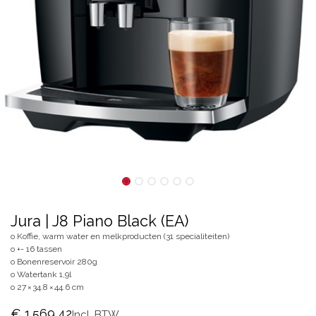
Jura | J8 Piano Black (EA)
o Koffie, warm water en melkproducten (31 specialiteiten)
o +- 16 tassen
o Bonenreservoir 280g
o Watertank 1,9l
o 27 × 34.8 × 44.6 cm
€
1.569,42
Incl. BTW