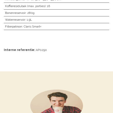
Koffieresidubak (max. porties)
:
16
Bonenreservoir
:
280g
Waterreservoir
:
1,9L
Filterpatroon
:
Claris Smart+
Interne referentie:
AP0290