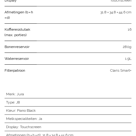
Display
Touchscreen
Afmetingen (b × h
31.8 × 34.8 × 44.6 cm
× d)
Koffieresidubak
16
(max. porties)
Bonenreservoir
280g
Waterreservoir
1,9L
Filterpatroon
Claris Smart+
Merk
:
Jura
Type
:
J8
Kleur
:
Piano Black
Melkspecialiteiten
:
Ja
Display
:
Touchscreen
Afmetingen (b × h × d)
:
31.8 × 34.8 × 44.6 cm