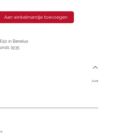
Aan winkelmandje toevoegen
€50 in Benelux
sinds 1935
Jura
25