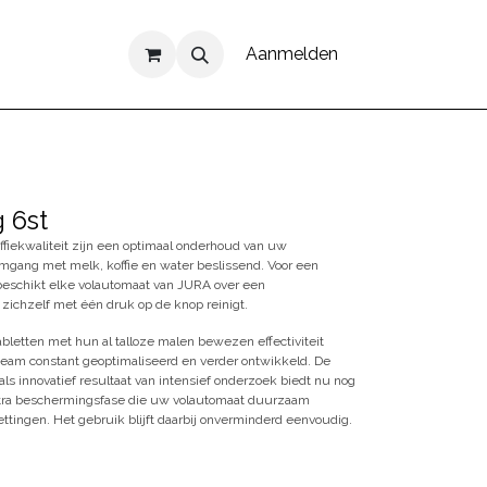
Aanmelden
g 6st
offiekwaliteit zijn een optimaal onderhoud van uw
mgang met melk, koffie en water beslissend. Voor een
eschikt elke volautomaat van JURA over een
 zichzelf met één druk op de knop reinigt.
abletten met hun al talloze malen bewezen effectiviteit
team constant geoptimaliseerd en verder ontwikkeld. De
 als innovatief resultaat van intensief onderzoek biedt nu nog
xtra beschermingsfase die uw volautomaat duurzaam
tingen. Het gebruik blijft daarbij onverminderd eenvoudig.