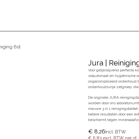
BEZOEKEN
ONS VERHAAL
BLOG
niging 6st
Jura | Reinigin
Voor gelijkblijvend perfecte k
volautomaat en hygiënische o
ongecompliceerd onderhoud b
onderhoudsvrije zetgroep, die
De originele JURA reinigingst
worden door ons laboratorium
nieuwe 3 in 1 reinigingstablet
betere resultaten door een e
beschermt tegen mineraalafzet
€
8,26
Incl. BTW
€
6,83
excl. BTW per
st