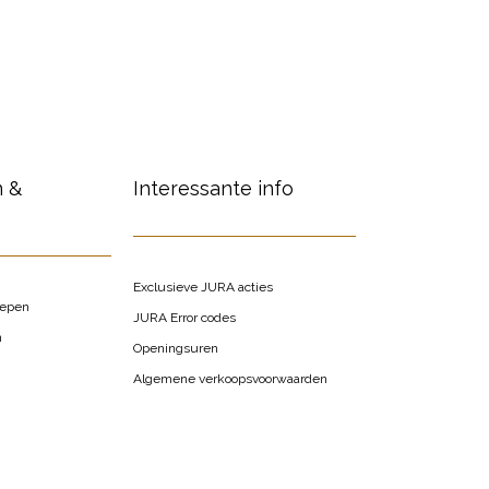
n &
Interessante info
Exclusieve JURA acties
oepen
JURA Error codes
n
Openingsuren
Algemene verkoopsvoorwaarden