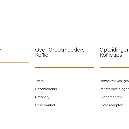
er
Over Grootmoeders
Opleidinge
Koffie
Koffietips
Team
Bezoeken voor gr
Geschiedenis
Barista opleidinge
Branderij
Evenementen
Onze winkel
Koffie recepten