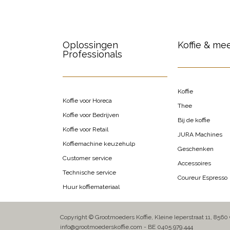
Oplossingen
Koffie & me
Professionals
Koffie
Koffie voor Horeca
Thee
Koffie voor Bedrijven
Bij de koffie
Koffie voor Retail
JURA Machines
Koffiemachine keuzehulp
Geschenken
Customer service
Accessoires
Technische service
Coureur Espresso
Huur koffiemateriaal
Copyright © Grootmoeders Koffie, Kleine Ieperstraat 11, 8560
info@grootmoederskoffie.com - BE 0405.979.444