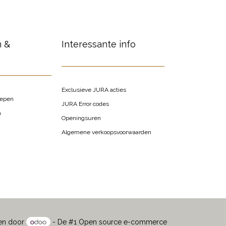
n &
Interessante info
Exclusieve JURA acties
oepen
JURA Error codes
n
Openingsuren
Algemene verkoopsvoorwaarden
en door
- De #1
Open source e-commerce