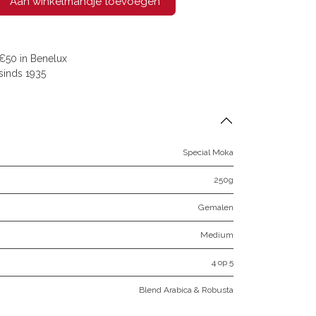
Aan winkelmandje toevoegen
€50 in Benelux
sinds 1935
Special Moka
250g
Gemalen
Medium
4 op 5
Blend Arabica & Robusta