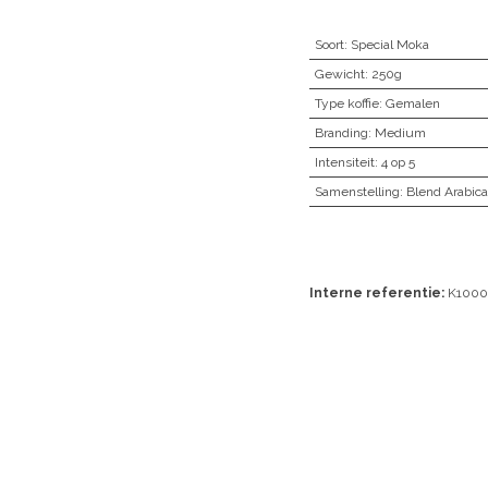
Soort
:
Special Moka
Gewicht
:
250g
Type koffie
:
Gemalen
Branding
:
Medium
Intensiteit
:
4 op 5
Samenstelling
:
Blend Arabic
Interne referentie:
K1000