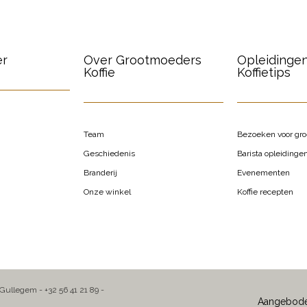
er
Over Grootmoeders
Opleidinge
Koffie
Koffietips
Team
Bezoeken voor gr
Geschiedenis
Barista opleidinge
Branderij
Evenementen
Onze winkel
Koffie recepten
 Gullegem - +32 56 41 21 89 -
Aangebod