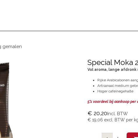
BEZOEKEN
ONS VERHAAL
BLOG
g gemalen
Special Moka 
Vol aroma, lange afdronk
Rijke Arabicabonen aang
Artisanaal medium geb
Hoger cafeïnegehalte
5% voordeel bij aankoop per
€
20,20
Incl. BTW
€
19,06
excl. BTW per
k