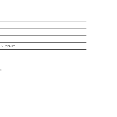
a & Robusta
2