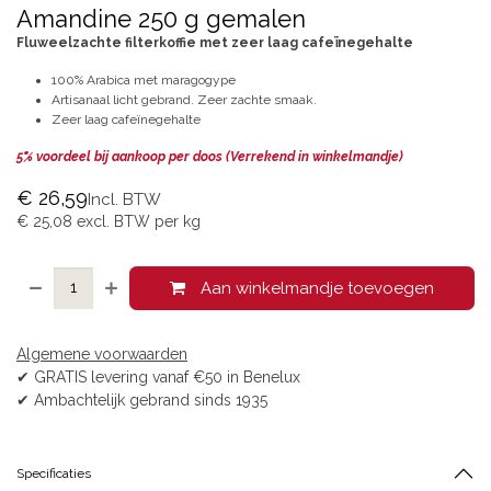
Amandine 250 g gemalen
Fluweelzachte filterkoffie met zeer laag cafeïnegehalte
100% Arabica met maragogype
Artisanaal licht gebrand. Zeer zachte smaak.
Zeer laag cafeïnegehalte
5% voordeel bij aankoop per doos (Verrekend in winkelmandje)
€
26,59
Incl. BTW
€
25,08
excl. BTW per
kg
Aan winkelmandje toevoegen
Algemene voorwaarden
✔ GRATIS levering vanaf €50 in Benelux
✔ Ambachtelijk gebrand sinds 1935
Specificaties