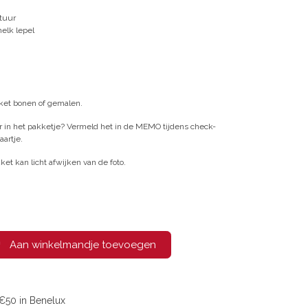
ituur
melk lepel
et bonen of gemalen.
 in het pakketje? Vermeld het in de MEMO tijdens check-
aartje.
et kan licht afwijken van de foto.
Aan winkelmandje toevoegen
€50 in Benelux