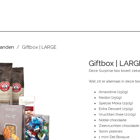
BEZOEKEN
ONS VERHAAL
BLOG
anden
Giftbox | LARGE
Giftbox | LARG
Deze Surprise box tovert zeke
Wat zit er allemaal in deze bo
Amandine (250g)
Nestor (250g)
Special Moka (250g)
Extra Dessert (250g)
Vruchten thee (200g)
Noble chocolade
Zeevruchten chocolade
Sorini pralines
1 mini Del Bosque