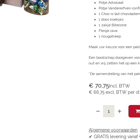
Potje Advocaat
Potje Vandererfven conf
1 Choc-o-lait chocolade
1 doos koekjes
1 zakje Bitecone
Flesje cava
1 nougatreep
Maak uw keuze voor een pakk
Een boodschap doorgeven voor
out en wij zetten het op een k
*De samenstelling van het pakk
€
70,75
Incl. BTW
€
66,75
excl. BTW per
st
Algemene voorwaarden
✔ GRATIS levering vanaf 