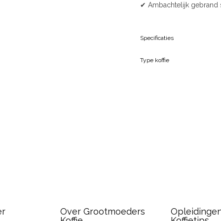
✔ Ambachtelijk gebrand 
Specificaties
Type koffie
er
Over Grootmoeders
Opleidinge
Koffie
Koffietips