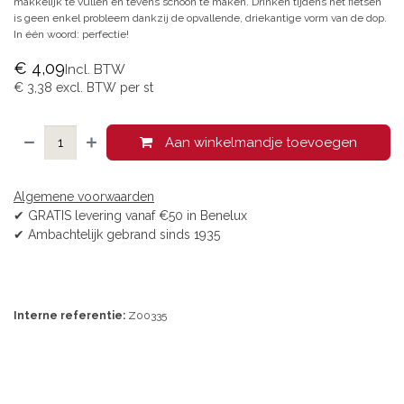
makkelijk te vullen en tevens schoon te maken. Drinken tijdens het fietsen
is geen enkel probleem dankzij de opvallende, driekantige vorm van de dop.
In één woord: perfectie!
€
4,09
Incl. BTW
€
3,38
excl. BTW per
st
Aan winkelmandje toevoegen
Algemene voorwaarden
✔ GRATIS levering vanaf €50 in Benelux
✔ Ambachtelijk gebrand sinds 1935
Interne referentie:
Z00335