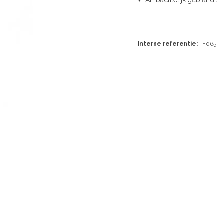
✔ Ambachtelijk gebrand 
Interne referentie:
TF065