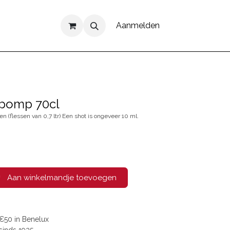
Aanmelden
ppomp 70cl
 (flessen van 0,7 ltr) Een shot is ongeveer 10 ml.
Aan winkelmandje toevoegen
€50 in Benelux