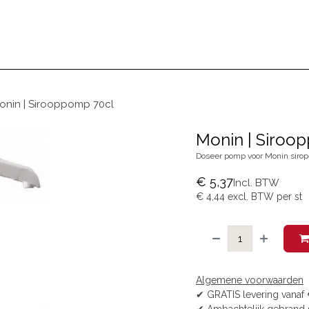
BEZOEKEN
ONS VERHAAL
BLOG
onin | Sirooppomp 70cl
Monin | Siroo
Doseer pomp voor Monin siropen
€
5,37
Incl. BTW
€
4,44
excl. BTW per
st
Algemene voorwaarden
✔ GRATIS levering vanaf 