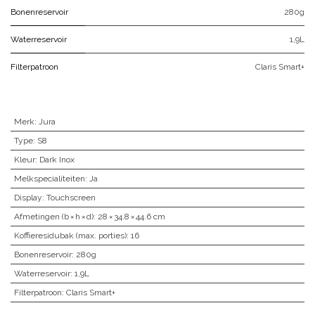
Bonenreservoir
280g
Waterreservoir
1,9L
Filterpatroon
Claris Smart+
Merk
:
Jura
Type
:
S8
Kleur
:
Dark Inox
Melkspecialiteiten
:
Ja
Display
:
Touchscreen
Afmetingen (b × h × d)
:
28 × 34.8 × 44.6 cm
Koffieresidubak (max. porties)
:
16
Bonenreservoir
:
280g
Waterreservoir
:
1,9L
Filterpatroon
:
Claris Smart+