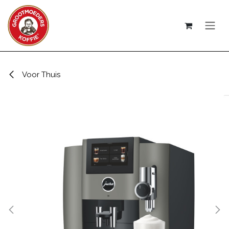
Overslaan naar inhoud
Voor Thuis