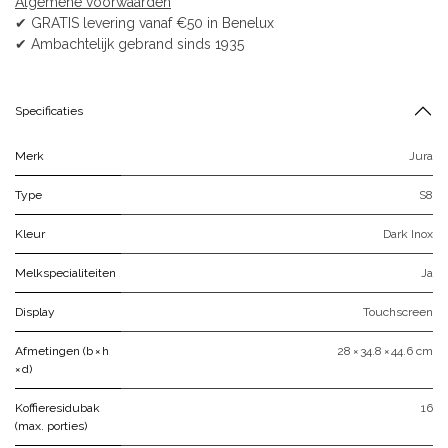
Algemene voorwaarden
✔ GRATIS levering vanaf €50 in Benelux
✔ Ambachtelijk gebrand sinds 1935
Specificaties
Merk
Jura
Type
S8
Kleur
Dark Inox
Melkspecialiteiten
Ja
Display
Touchscreen
Afmetingen (b × h
28 × 34.8 × 44.6 cm
× d)
Koffieresidubak
16
(max. porties)