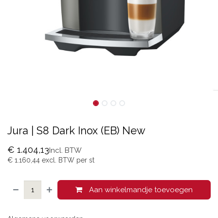
Jura | S8 Dark Inox (EB) New
€
1.404,13
Incl. BTW
€
1.160,44
excl. BTW per
st
Aan winkelmandje toevoegen