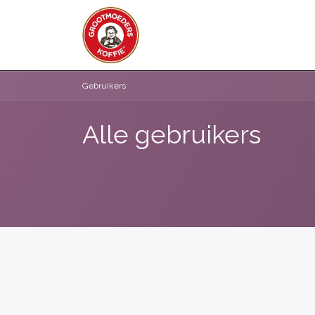
Overslaan naar inhoud
WEBSHOP
ZAKELIJK
Gebruikers
Alle gebruikers