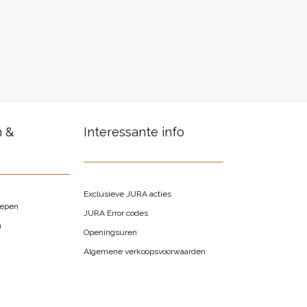
n &
Interessante info
Exclusieve JURA acties
oepen
JURA Error codes
n
Openingsuren
Algemene verkoopsvoorwaarden