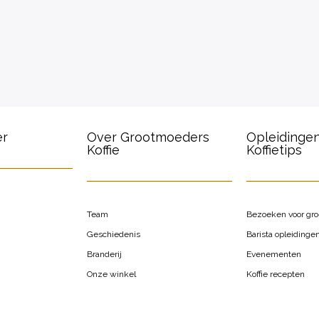
er
Over Grootmoeders
Opleidinge
Koffie
Koffietips
Team
Bezoeken voor gr
Geschiedenis
Barista opleidinge
Branderij
Evenementen
Onze winkel
Koffie recepten