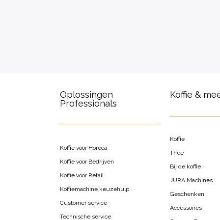
Oplossingen
Koffie & me
Professionals
Koffie
Koffie voor Horeca
Thee
Koffie voor Bedrijven
Bij de koffie
Koffie voor Retail
JURA Machines
Koffiemachine keuzehulp
Geschenken
Customer service
Accessoires
Technische service