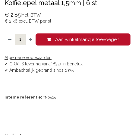
Koffielepel metaal 1,5mm | 6 st
€
2,85
Incl. BTW
€
2,36
excl. BTW per
st
Aan winkelmandje toevoegen
Algemene voorwaarden
✔ GRATIS levering vanaf €50 in Benelux
✔ Ambachtelijk gebrand sinds 1935
Interne referentie:
TN0525