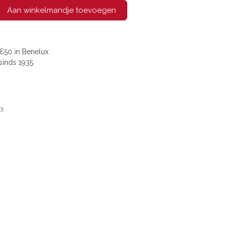
Aan winkelmandje toevoegen
€50 in Benelux
sinds 1935
3