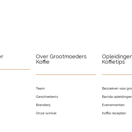
er
Over Grootmoeders
Opleidinge
Koffie
Koffietips
Team
Bezoeken voor gr
Geschiedenis
Barista opleidinge
Branderij
Evenementen
Onze winkel
Koffie recepten