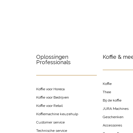
Oplossingen
Koffie & me
Professionals
Koffie
Koffie voor Horeca
Thee
Koffie voor Bedrijven
Bij de koffie
Koffie voor Retail
JURA Machines
Koffiemachine keuzehulp
Geschenken
Customer service
Accessoires
Technische service