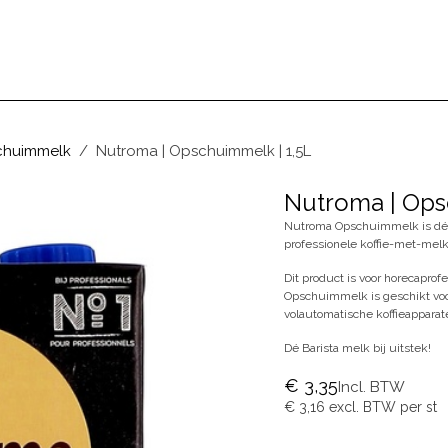
BEZOEKEN
ONS VERHAAL
BLOG
chuimmelk
Nutroma | Opschuimmelk | 1,5L
Nutroma | Ops
Nutroma Opschuimmelk is dé m
professionele koffie-met-melk
Dit product is voor horecaprofe
Opschuimmelk is geschikt voo
volautomatische koffieapparat
Dé Barista melk bij uitstek!
€
3,35
Incl. BTW
€
3,16
excl. BTW per
st