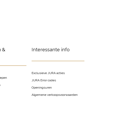
n &
Interessante info
Exclusieve JURA acties
oepen
JURA Error codes
n
Openingsuren
Algemene verkoopsvoorwaarden