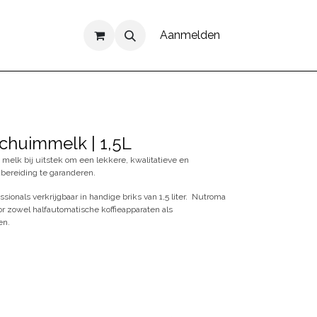
Aanmelden
chuimmelk | 1,5L
elk bij uitstek om een lekkere, kwalitatieve en
bereiding te garanderen.
ssionals verkrijgbaar in handige briks van 1,5 liter. Nutroma
r zowel halfautomatische koffieapparaten als
en.