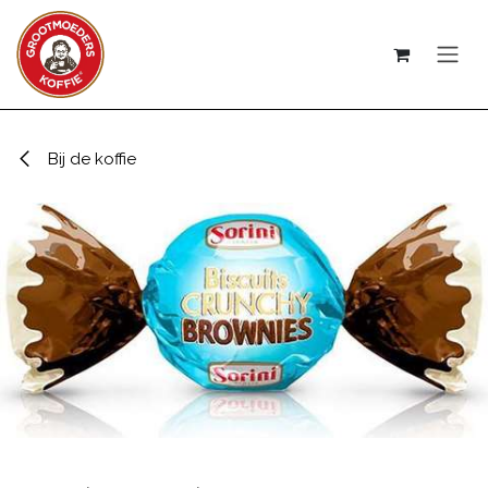
Overslaan naar inhoud
Bij de koffie