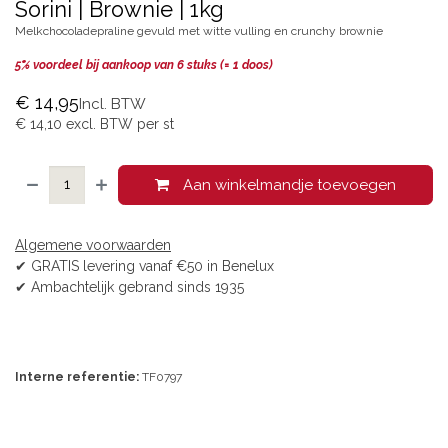
Sorini | Brownie | 1kg
Melkchocoladepraline gevuld met witte vulling en crunchy brownie
5% voordeel bij aankoop van 6​ stuks (= 1 doos)
€
14,95
Incl. BTW
€
14,10
excl. BTW per
st
Aan winkelmandje toevoegen
Algemene voorwaarden
✔ GRATIS levering vanaf €50 in Benelux
✔ Ambachtelijk gebrand sinds 1935
Interne referentie:
TF0797