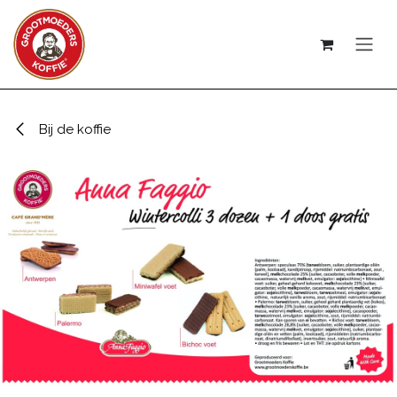
Overslaan naar inhoud
Bij de koffie