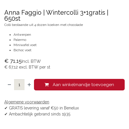
Anna Faggio | Wintercolli 3+1gratis |
650st
Colli bestaande uit 4 dozen koeken met chocolade
Antwerpen
Palermo
Miniwafel voet
Bichoc voet
€
71,15
Incl. BTW
€
67,12
excl. BTW per
st
Aan winkelmandje toevoegen
Algemene voorwaarden
✔ GRATIS levering vanaf €50 in Benelux
✔ Ambachtelijk gebrand sinds 1935