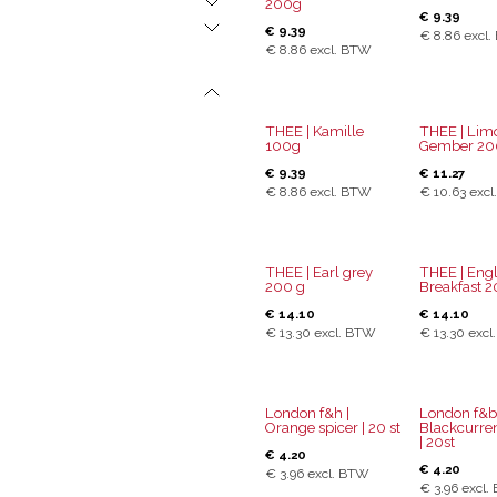
200g
€
9.39
€
9.39
€
8.86
excl.
€
8.86
excl. BTW
THEE | Kamille
THEE | Lim
100g
Gember 20
€
9.39
€
11.27
€
8.86
excl. BTW
€
10.63
excl
THEE | Earl grey
THEE | Engl
200 g
Breakfast 
€
14.10
€
14.10
€
13.30
excl. BTW
€
13.30
excl
London f&h |
London f&b 
Orange spicer | 20 st
Blackcurren
| 20st
€
4.20
€
4.20
€
3.96
excl. BTW
€
3.96
excl.