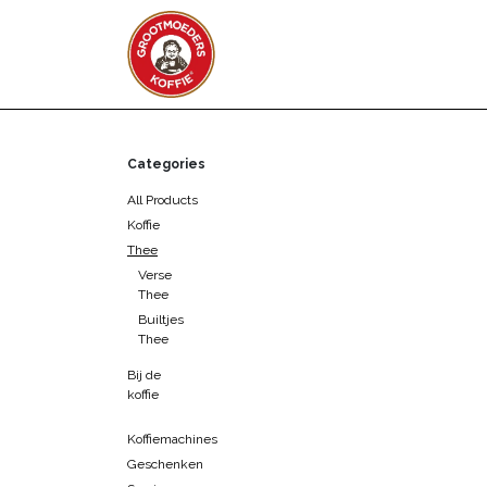
Skip to Content
WEBSHOP
Zakelijk
Categories
All Products
Koffie
Thee
Verse
Thee
Builtjes
Thee
Bij de
koffie
Koffiemachines
Geschenken