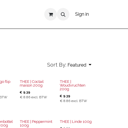
Sign in
Sort By:
Featured
o flip
THEE | Coctail
THEE |
maison 200g
Woudvruchten
200g
€
9.39
€
9.39
 BTW
€
8.86
excl. BTW
€
8.86
excl. BTW
enbottel
THEE | Peppermint
THEE | Linde 100g
 200g
100g