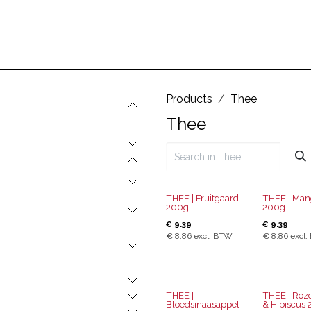
BEZOEKEN
Ons verhaal
Jobs
Products
Thee
Thee
THEE | Fruitgaard
THEE | Mang
200g
200g
€
9.39
€
9.39
€
8.86
excl. BTW
€
8.86
excl.
THEE |
THEE | Roz
Bloedsinaasappel
& Hibiscus