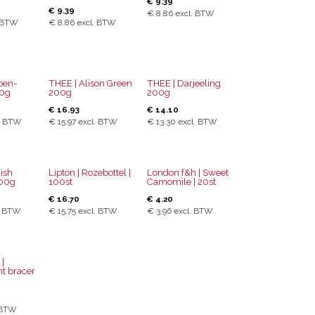
€
9.39
€
9.39
€
8.86
excl. BTW
 BTW
€
8.86
excl. BTW
oen-
THEE | Alison Green
THEE | Darjeeling
0g
200g
200g
€
16.93
€
14.10
. BTW
€
15.97
excl. BTW
€
13.30
excl. BTW
ish
Lipton | Rozebottel |
London f&h | Sweet
200g
100st
Camomile | 20st
€
16.70
€
4.20
. BTW
€
15.75
excl. BTW
€
3.96
excl. BTW
|
t bracer
 BTW